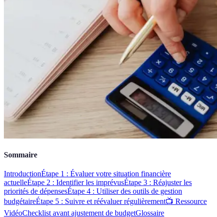
Sommaire
Introduction
Étape 1 : Évaluer votre situation financière
actuelle
Étape 2 : Identifier les imprévus
Étape 3 : Réajuster les
priorités de dépenses
Étape 4 : Utiliser des outils de gestion
budgétaire
Étape 5 : Suivre et réévaluer régulièrement
📺 Ressource
Vidéo
Checklist avant ajustement de budget
Glossaire