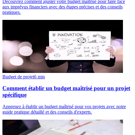
Découvrez comment ajuster votre budget maîtrisé pour faire face
aux imprévus financiers avec des étapes précises et des conseils
pratiques.
Budget de projet
6
min
Comment établir un budget maîtrisé pour un projet
spécifique
Apprenez à établir un budget maîtrisé pour vos projets avec notre
guide pratique détaillé et des conseils d'experts.