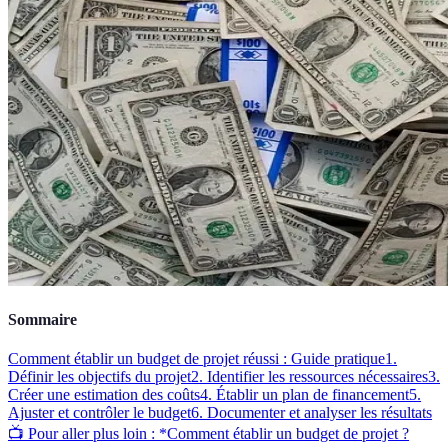
Sommaire
Comment établir un budget de projet réussi : Guide pratique
1.
Définir les objectifs du projet
2. Identifier les ressources nécessaires
3.
Créer une estimation des coûts
4. Établir un plan de financement
5.
Ajuster et contrôler le budget
6. Documenter et analyser les résultats
📺 Pour aller plus loin : *Comment établir un budget de projet ?