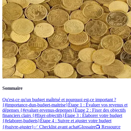
Sommaire
Qu'est-ce qu'un budget maîtrisé et pourquoi est-ce important ?
{#importance-dun-budget-maitrise}
Étape 1 : Évaluer vos revenus et
dépenses {#evaluer-revenus-depenses}
Étape 2 : Fixer des objectifs
financiers clairs {#fixer-objectifs}
Étape 3 : Élaborer votre budget
{#elaborer-budgets}
Étape 4 : Suivre et ajuster votre budget
{#suivre-ajuster}
✅ Checklist avant achat
Glossaire
📺 Ressource