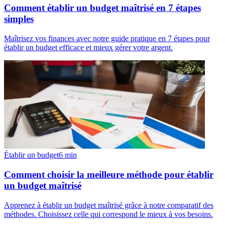
Comment établir un budget maîtrisé en 7 étapes
simples
Maîtrisez vos finances avec notre guide pratique en 7 étapes pour
établir un budget efficace et mieux gérer votre argent.
Établir un budget
6
min
Comment choisir la meilleure méthode pour établir
un budget maîtrisé
Apprenez à établir un budget maîtrisé grâce à notre comparatif des
méthodes. Choisissez celle qui correspond le mieux à vos besoins.