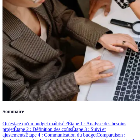
Sommaire
Qu'est-ce qu'un budget maîtrisé ?
Étape 1 : Analyse des besoins
projet
Étape 2 : Définition des coûts
Étape 3 : Suivi et
ajustements
Étape 4 : Communication du budget
Comparaison :