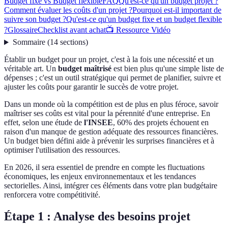
Budget fixe vs Budget flexible
FAQ
Qu'est-ce qu'un budget projet ?
Comment évaluer les coûts d'un projet ?
Pourquoi est-il important de
suivre son budget ?
Qu'est-ce qu'un budget fixe et un budget flexible
?
Glossaire
Checklist avant achat
📺 Ressource Vidéo
Sommaire
(
14
sections
)
Établir un budget pour un projet, c'est à la fois une nécessité et un
véritable art. Un
budget maîtrisé
est bien plus qu'une simple liste de
dépenses ; c'est un outil stratégique qui permet de planifier, suivre et
ajuster les coûts pour garantir le succès de votre projet.
Dans un monde où la compétition est de plus en plus féroce, savoir
maîtriser ses coûts est vital pour la pérennité d'une entreprise. En
effet, selon une étude de
l'INSEE
, 60% des projets échouent en
raison d'un manque de gestion adéquate des ressources financières.
Un budget bien défini aide à prévenir les surprises financières et à
optimiser l'utilisation des ressources.
En 2026, il sera essentiel de prendre en compte les fluctuations
économiques, les enjeux environnementaux et les tendances
sectorielles. Ainsi, intégrer ces éléments dans votre plan budgétaire
renforcera votre compétitivité.
Étape 1 : Analyse des besoins projet