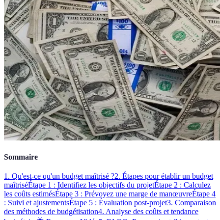
Sommaire
1. Qu'est-ce qu'un budget maîtrisé ?
2. Étapes pour établir un budget
maîtrisé
Étape 1 : Identifiez les objectifs du projet
Étape 2 : Calculez
les coûts estimés
Étape 3 : Prévoyez une marge de manœuvre
Étape 4
: Suivi et ajustements
Étape 5 : Évaluation post-projet
3. Comparaison
des méthodes de budgétisation
4. Analyse des coûts et tendance