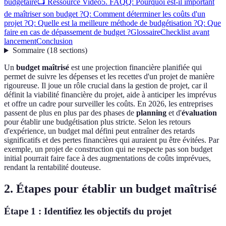
budgétaire
📺 Ressource Vidéo
5. FAQ
Q: Pourquoi est-il important
de maîtriser son budget ?
Q: Comment déterminer les coûts d'un
projet ?
Q: Quelle est la meilleure méthode de budgétisation ?
Q: Que
faire en cas de dépassement de budget ?
Glossaire
Checklist avant
lancement
Conclusion
Sommaire
(
18
sections
)
Un
budget maîtrisé
est une projection financière planifiée qui
permet de suivre les dépenses et les recettes d'un projet de manière
rigoureuse. Il joue un rôle crucial dans la gestion de projet, car il
définit la viabilité financière du projet, aide à anticiper les imprévus
et offre un cadre pour surveiller les coûts. En 2026, les entreprises
passent de plus en plus par des phases de
planning
et d'
évaluation
pour établir une budgétisation plus stricte. Selon les retours
d'expérience, un budget mal défini peut entraîner des retards
significatifs et des pertes financières qui auraient pu être évitées. Par
exemple, un projet de construction qui ne respecte pas son budget
initial pourrait faire face à des augmentations de coûts imprévues,
rendant la rentabilité douteuse.
2. Étapes pour établir un budget maîtrisé
Étape 1 : Identifiez les objectifs du projet