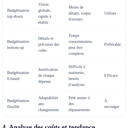
Vision
Moins de
Budgétisation
globale,
détails, risque
Utiliser
top-down
rapide à
d'erreurs
établir
Temps
Détails et
Budgétisation
consommateur,
précision des
Préférable
bottom-up
peut être
coûts
complexe
Difficile à
Justification
Budgétisation
maintenir,
de chaque
Efficace
0-based
besoin
dépense
d'analyses
Adaptabilité
Peut mener à
Budgétisation
À
aux
des
flexible
envisager
changements
dépassements
4. Analyse des coûts et tendance