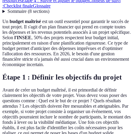
ressources
Étape 4 : Suivre et ajuster le budget
Conseils de suivi
:
Checklist finale
Glossaire
Sommaire
(
8
sections
)
Un
budget maîtrisé
est un outil essentiel pour garantir le succès de
tout projet. Il s'agit d'un plan financier qui prend en compte toutes
les dépenses et les revenus potentiels associés à un projet spécifique.
Selon
l'INSEE
, 50% des projets respectent leur budget initial,
principalement en raison d'une planification rigoureuse. Ce type de
budget permet d'anticiper des dépenses imprévues et d'optimiser
l'allocation des ressources. En 2026, le besoin d'une gestion
financière stricte n'a jamais été aussi crucial dans un environnement
économique incertain.
Étape 1 : Définir les objectifs du projet
Avant de créer un budget maîtrisé, il est primordial de définir
clairement les objectifs de votre projet. Vous devez vous poser des
questions comme : Quel est le but de ce projet ? Quels résultats
attendus ? Les objectifs doivent être mesurables et atteignables. Par
exemple, si votre projet consiste à organiser un événement, vos
objectifs pourraient inclure le nombre de participants, le montant des
fonds à lever ou la visibilité médiatique. Une fois ces objectifs
établis, il est plus facile d'identifier les coûts nécessaires pour les
réaliser, ce qui permet de poser les bases d'un budget solide.