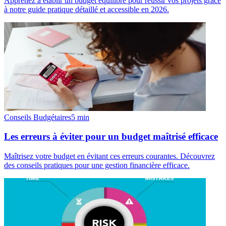
Apprenez à établir un budget équilibré pour réussir vos projets grâce
à notre guide pratique détaillé et accessible en 2026.
Conseils Budgétaires
5
min
Les erreurs à éviter pour un budget maîtrisé efficace
Maîtrisez votre budget en évitant ces erreurs courantes. Découvrez
des conseils pratiques pour une gestion financière efficace.