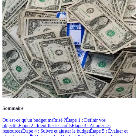
Sommaire
Qu'est-ce qu'un budget maîtrisé ?
Étape 1 : Définir vos
objectifs
Étape 2 : Identifier les coûts
Étape 3 : Allouer les
ressources
Étape 4 : Suivre et ajuster le budget
Étape 5 : Évaluer et