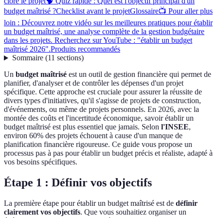
clore le projet
🧠 Quiz rapide : Quel est l'objectif principal d'un
budget maîtrisé ?
Checklist avant le projet
Glossaire
📺 Pour aller plus
loin : Découvrez notre vidéo sur les meilleures pratiques pour établir
un budget maîtrisé, une analyse complète de la gestion budgétaire
dans les projets. Recherchez sur YouTube : "établir un budget
maîtrisé 2026".
Produits recommandés
Sommaire
(
11
sections
)
Un
budget maîtrisé
est un outil de gestion financière qui permet de
planifier, d'analyser et de contrôler les dépenses d'un projet
spécifique. Cette approche est cruciale pour assurer la réussite de
divers types d'initiatives, qu'il s'agisse de projets de construction,
d'événements, ou même de projets personnels. En 2026, avec la
montée des coûts et l'incertitude économique, savoir établir un
budget maîtrisé est plus essentiel que jamais. Selon
l'INSEE
,
environ 60% des projets échouent à cause d'un manque de
planification financière rigoureuse. Ce guide vous propose un
processus pas à pas pour établir un budget précis et réaliste, adapté à
vos besoins spécifiques.
Étape 1 : Définir vos objectifs
La première étape pour établir un budget maîtrisé est de
définir
clairement vos objectifs
. Que vous souhaitiez organiser un