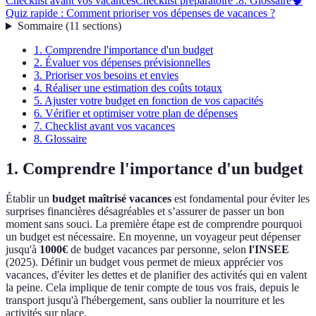
Checklist avant vos vacances
Checklist préparatoire :
8. Glossaire
🧠
Quiz rapide : Comment prioriser vos dépenses de vacances ?
Sommaire
(
11
sections
)
1. Comprendre l'importance d'un budget
2. Évaluer vos dépenses prévisionnelles
3. Prioriser vos besoins et envies
4. Réaliser une estimation des coûts totaux
5. Ajuster votre budget en fonction de vos capacités
6. Vérifier et optimiser votre plan de dépenses
7. Checklist avant vos vacances
8. Glossaire
1. Comprendre l'importance d'un budget
Établir un
budget maîtrisé vacances
est fondamental pour éviter les
surprises financières désagréables et s’assurer de passer un bon
moment sans souci. La première étape est de comprendre pourquoi
un budget est nécessaire. En moyenne, un voyageur peut dépenser
jusqu'à
1000€
de budget vacances par personne, selon
l'INSEE
(2025). Définir un budget vous permet de mieux apprécier vos
vacances, d'éviter les dettes et de planifier des activités qui en valent
la peine. Cela implique de tenir compte de tous vos frais, depuis le
transport jusqu'à l'hébergement, sans oublier la nourriture et les
activités sur place.