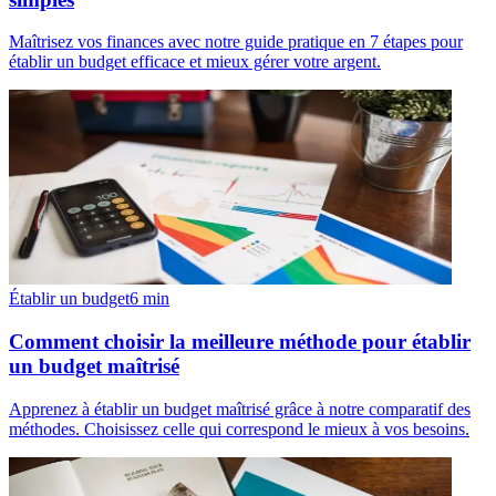
Maîtrisez vos finances avec notre guide pratique en 7 étapes pour
établir un budget efficace et mieux gérer votre argent.
Établir un budget
6
min
Comment choisir la meilleure méthode pour établir
un budget maîtrisé
Apprenez à établir un budget maîtrisé grâce à notre comparatif des
méthodes. Choisissez celle qui correspond le mieux à vos besoins.