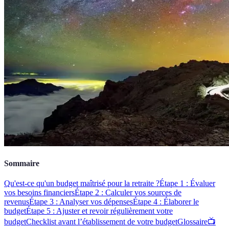
Sommaire
Qu'est-ce qu'un budget maîtrisé pour la retraite ?
Étape 1 : Évaluer
vos besoins financiers
Étape 2 : Calculer vos sources de
revenus
Étape 3 : Analyser vos dépenses
Étape 4 : Élaborer le
budget
Étape 5 : Ajuster et revoir régulièrement votre
budget
Checklist avant l’établissement de votre budget
Glossaire
📺