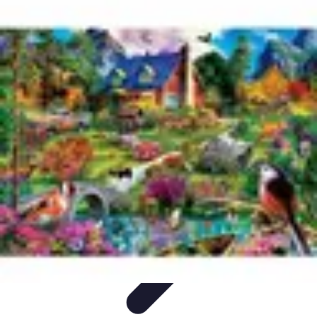
Budget Maîtrise
Gestion personnelle
Gestion du Budget
Gestion de budget
Gestion du
budget
Gestion de Budget
Budget Maîtrise