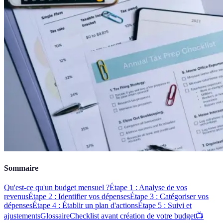
Sommaire
Qu'est-ce qu'un budget mensuel ?
Étape 1 : Analyse de vos
revenus
Étape 2 : Identifier vos dépenses
Étape 3 : Catégoriser vos
dépenses
Étape 4 : Établir un plan d'actions
Étape 5 : Suivi et
ajustements
Glossaire
Checklist avant création de votre budget
📺