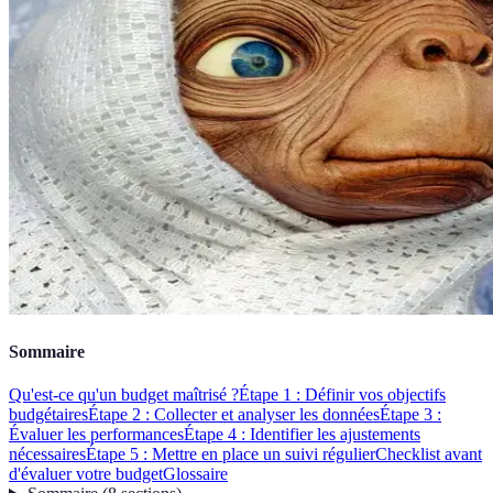
Sommaire
Qu'est-ce qu'un budget maîtrisé ?
Étape 1 : Définir vos objectifs
budgétaires
Étape 2 : Collecter et analyser les données
Étape 3 :
Évaluer les performances
Étape 4 : Identifier les ajustements
nécessaires
Étape 5 : Mettre en place un suivi régulier
Checklist avant
d'évaluer votre budget
Glossaire