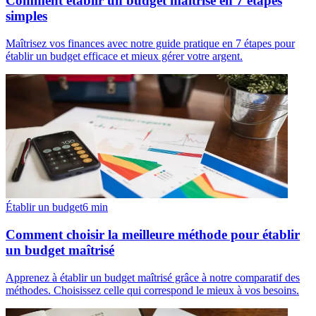
Comment établir un budget maîtrisé en 7 étapes
simples
Maîtrisez vos finances avec notre guide pratique en 7 étapes pour
établir un budget efficace et mieux gérer votre argent.
Établir un budget
6
min
Comment choisir la meilleure méthode pour établir
un budget maîtrisé
Apprenez à établir un budget maîtrisé grâce à notre comparatif des
méthodes. Choisissez celle qui correspond le mieux à vos besoins.