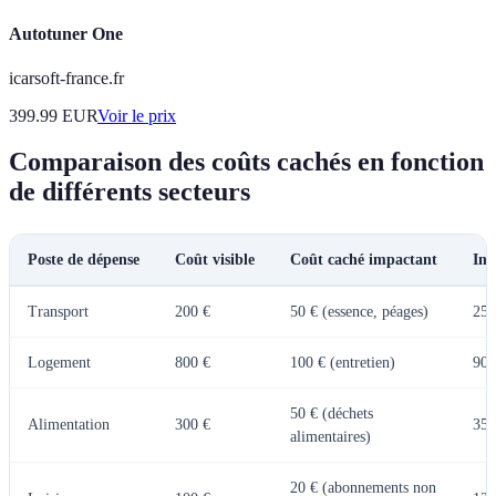
Autotuner One
icarsoft-france.fr
399.99
EUR
Voir le prix
Comparaison des coûts cachés en fonction
de différents secteurs
Poste de dépense
Coût visible
Coût caché impactant
Imp
Transport
200 €
50 € (essence, péages)
250
Logement
800 €
100 € (entretien)
900
50 € (déchets
Alimentation
300 €
350
alimentaires)
20 € (abonnements non