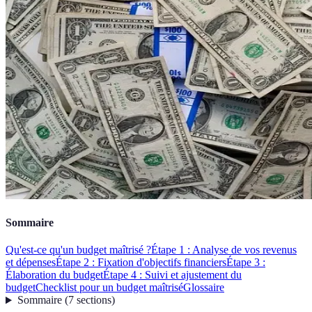
Sommaire
Qu'est-ce qu'un budget maîtrisé ?
Étape 1 : Analyse de vos revenus
et dépenses
Étape 2 : Fixation d'objectifs financiers
Étape 3 :
Élaboration du budget
Étape 4 : Suivi et ajustement du
budget
Checklist pour un budget maîtrisé
Glossaire
Sommaire
(
7
sections
)