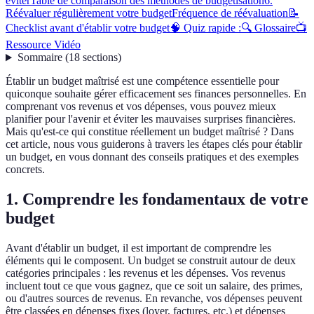
éviter
Table de comparaison des méthodes de budgétisation
6.
Réévaluer régulièrement votre budget
Fréquence de réévaluation
📝
Checklist avant d'établir votre budget
🧠 Quiz rapide :
🔍 Glossaire
📺
Ressource Vidéo
Sommaire
(
18
sections
)
Établir un budget maîtrisé est une compétence essentielle pour
quiconque souhaite gérer efficacement ses finances personnelles. En
comprenant vos revenus et vos dépenses, vous pouvez mieux
planifier pour l'avenir et éviter les mauvaises surprises financières.
Mais qu'est-ce qui constitue réellement un budget maîtrisé ? Dans
cet article, nous vous guiderons à travers les étapes clés pour établir
un budget, en vous donnant des conseils pratiques et des exemples
concrets.
1. Comprendre les fondamentaux de votre
budget
Avant d'établir un budget, il est important de comprendre les
éléments qui le composent. Un budget se construit autour de deux
catégories principales : les revenus et les dépenses. Vos revenus
incluent tout ce que vous gagnez, que ce soit un salaire, des primes,
ou d'autres sources de revenus. En revanche, vos dépenses peuvent
être classées en dépenses fixes (loyer, factures, etc.) et dépenses