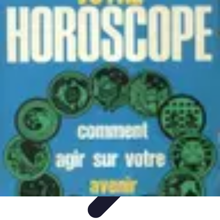
Budget Maîtrise
Gestion personnelle
Gestion du Budget
Gestion de budget
Gestion du
budget
Gestion de Budget
Budget Maîtrise