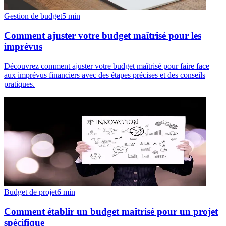
Gestion de budget
5
min
Comment ajuster votre budget maîtrisé pour les
imprévus
Découvrez comment ajuster votre budget maîtrisé pour faire face
aux imprévus financiers avec des étapes précises et des conseils
pratiques.
Budget de projet
6
min
Comment établir un budget maîtrisé pour un projet
spécifique