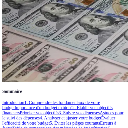
Sommaire
Introduction
1. Comprendre les fondamentaux de votre
budget
Importance d'un budget maîtrisé
2. Établir vos objectifs
financiers
Prioriser vos objectifs
3. Suivre vos dépenses
Astuces pour
le suivi des dépenses
4. Analyser et ajuster votre budget
Évaluer
l'efficacité de votre budget
5. Éviter les pièges courants
Erreurs à