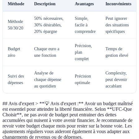
Méthode
Description
Avantages
Inconvénients
50% nécessaires,
Simple,
Peut ignorer
Méthode
30% désirables,
facile à
des situations
50/30/20
20% épargne
comprendre
spécifiques
Précision,
Budget
Chaque euro a
Temps de
plan
zéro
une fonction
gestion élevé
complet
Analyse de
Complexity,
Suivi des
Précision
chaque dépense
peut devenir
dépenses
optimale
au quotidien
accablant
## Avis d'expert > **💡 Avis d'expert :** Avoir un budget maîtrisé
est essentiel pour atteindre la liberté financière. Selon **UFC-Que
Choisir**, ne pas avoir de budget peut entrainer des dettes
accumulées qui nuisent à votre avenir financier. Je recommande de
revoir votre budget chaque mois pour rester sur la bonne voie. Les
ajustements réguliers vous aideront également à vous adapter aux
changements de revenus ou de dépenses.