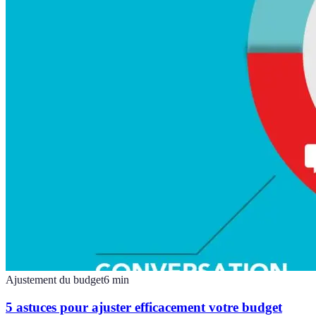
Ajustement du budget
6
min
5 astuces pour ajuster efficacement votre budget