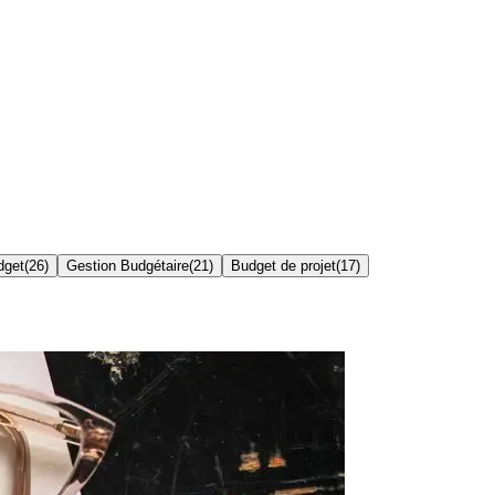
dget
(
26
)
Gestion Budgétaire
(
21
)
Budget de projet
(
17
)