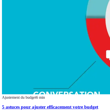
Ajustement du budget
6
min
5 astuces pour ajuster efficacement votre budget