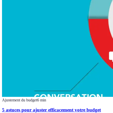
Ajustement du budget
6
min
5 astuces pour ajuster efficacement votre budget