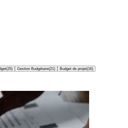
dget
(
25
)
Gestion Budgétaire
(
21
)
Budget de projet
(
16
)