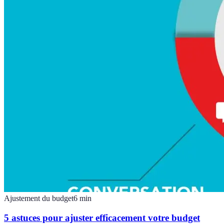
Ajustement du budget
6
min
5 astuces pour ajuster efficacement votre budget